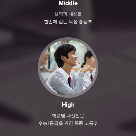
Middle
실력과 내신을
한번에 잡는 독쫑 중등부
High
학교별 내신전문
수능1등급을 위한 독쫑 고등부